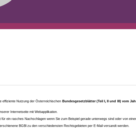
 effiziente Nutzung der Österreichischen
Bundesgesetzblätter (Teil I, II und III) vom J
.
rer Internetseite mit Webapplikation.
eit für ein rasches Nachschlagen wenn Sie zum Beispiel gerade unterwegs sind oder von ein
erschienene BGBl zu den ver­schieden­sten Rechtsgebieten per E-Mail versandt werden.