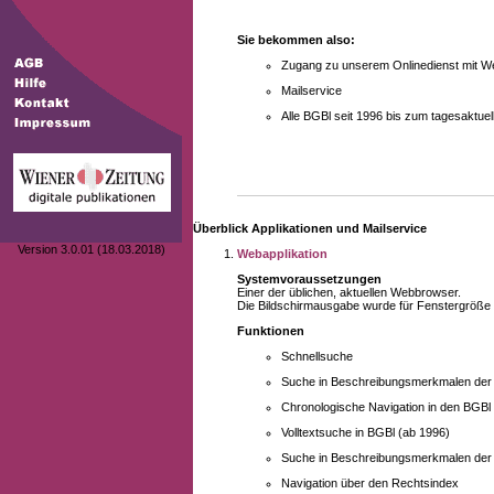
Sie bekommen also:
Zugang zu unserem Onlinedienst mit We
Mailservice
Alle BGBl seit 1996 bis zum tagesaktu
Überblick Applikationen und Mailservice
Version 3.0.01 (18.03.2018)
Webapplikation
Systemvoraussetzungen
Einer der üblichen, aktuellen Webbrowser.
Die Bildschirmausgabe wurde für Fenstergröße 10
Funktionen
Schnellsuche
Suche in Beschreibungsmerkmalen der B
Chronologische Navigation in den BGBl
Volltextsuche in BGBl (ab 1996)
Suche in Beschreibungsmerkmalen der 
Navigation über den Rechtsindex