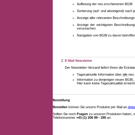
Auflistung der neu erschienenen BGBl
Sortierung (auf- und absteigend) nach 
Anzeige aller relevanten Beschreibung
Anzeige der wichtigsten Beschreibung
verursachen.
Navigation von BGBl zu davon betroff
E-Mail Newsletter
Der Newsletter-Versand liefert Ihnen die Eckda
Tagesaktuelle Information über
alle
neu 
Information zu denjenigen neuen BGBl.,
Hier kann keine Tagesaktualität erreich
Bestellung
Bestellen
können Sie unsere Produkte per Mail an
digi
Sollten Sie noch
Fragen
zu unseren Produkten haben, se
Telefonnummer
+43 (1) 206 99 - 295
an.