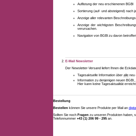
Auflistung der neu erschienenen BGBl
Sortierung (auf- und absteigend) nach 
Anzeige aller relevanten Beschreibung
Anzeige der wichtigsten Beschreibung
verursachen.
Navigation von BGBl zu davon betroff
E-Mail Newsletter
Der Newsletter-Versand liefert Ihnen die Eckda
Tagesaktuelle Information über
alle
neu 
Information zu denjenigen neuen BGBl.,
Hier kann keine Tagesaktualität erreich
Bestellung
Bestellen
können Sie unsere Produkte per Mail an
digi
Sollten Sie noch
Fragen
zu unseren Produkten haben, se
Telefonnummer
+43 (1) 206 99 - 295
an.