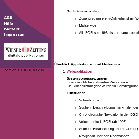
Sie bekommen also:
Zugang zu unserem Onlinedienst mit We
Mailservice
Alle BGBl seit 1996 bis zum tagesaktu
Überblick Applikationen und Mailservice
Version 3.0.01 (18.03.2018)
Webapplikation
Systemvoraussetzungen
Einer der üblichen, aktuellen Webbrowser.
Die Bildschirmausgabe wurde für Fenstergröße 10
Funktionen
Schnellsuche
Suche in Beschreibungsmerkmalen der B
Chronologische Navigation in den BGBl
Volltextsuche in BGBl (ab 1996)
Suche in Beschreibungsmerkmalen der 
Navigation über den Rechtsindex