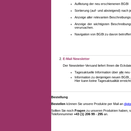
Auflistung der neu erschienenen BGBl
Sortierung (auf- und absteigend) nach 
Anzeige aller relevanten Beschreibung
Anzeige der wichtigsten Beschreibung
verursachen.
Navigation von BGBl zu davon betroff
E-Mail Newsletter
Der Newsletter-Versand liefert Ihnen die Eckda
Tagesaktuelle Information über
alle
neu 
Information zu denjenigen neuen BGBl.,
Hier kann keine Tagesaktualität erreich
Bestellung
Bestellen
können Sie unsere Produkte per Mail an
digi
Sollten Sie noch
Fragen
zu unseren Produkten haben, se
Telefonnummer
+43 (1) 206 99 - 295
an.