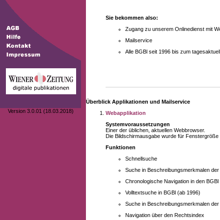
Sie bekommen also:
Zugang zu unserem Onlinedienst mit We
Mailservice
Alle BGBl seit 1996 bis zum tagesaktu
Überblick Applikationen und Mailservice
Version 3.0.01 (18.03.2018)
Webapplikation
Systemvoraussetzungen
Einer der üblichen, aktuellen Webbrowser.
Die Bildschirmausgabe wurde für Fenstergröße 10
Funktionen
Schnellsuche
Suche in Beschreibungsmerkmalen der B
Chronologische Navigation in den BGBl
Volltextsuche in BGBl (ab 1996)
Suche in Beschreibungsmerkmalen der 
Navigation über den Rechtsindex