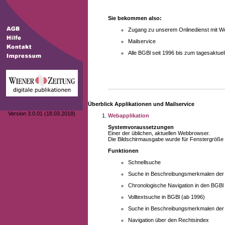
Sie bekommen also:
Zugang zu unserem Onlinedienst mit We
Mailservice
Alle BGBl seit 1996 bis zum tagesaktu
Überblick Applikationen und Mailservice
Version 3.0.01 (18.03.2018)
Webapplikation
Systemvoraussetzungen
Einer der üblichen, aktuellen Webbrowser.
Die Bildschirmausgabe wurde für Fenstergröße 10
Funktionen
Schnellsuche
Suche in Beschreibungsmerkmalen der B
Chronologische Navigation in den BGBl
Volltextsuche in BGBl (ab 1996)
Suche in Beschreibungsmerkmalen der 
Navigation über den Rechtsindex