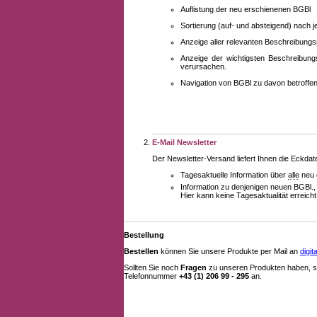
Auflistung der neu erschienenen BGBl
Sortierung (auf- und absteigend) nach 
Anzeige aller relevanten Beschreibung
Anzeige der wichtigsten Beschreibung
verursachen.
Navigation von BGBl zu davon betroff
E-Mail Newsletter
Der Newsletter-Versand liefert Ihnen die Eckda
Tagesaktuelle Information über
alle
neu 
Information zu denjenigen neuen BGBl.,
Hier kann keine Tagesaktualität erreich
Bestellung
Bestellen
können Sie unsere Produkte per Mail an
digi
Sollten Sie noch
Fragen
zu unseren Produkten haben, se
Telefonnummer
+43 (1) 206 99 - 295
an.