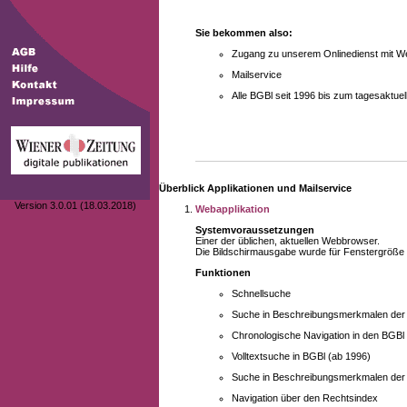
Sie bekommen also:
Zugang zu unserem Onlinedienst mit We
Mailservice
Alle BGBl seit 1996 bis zum tagesaktu
Überblick Applikationen und Mailservice
Version 3.0.01 (18.03.2018)
Webapplikation
Systemvoraussetzungen
Einer der üblichen, aktuellen Webbrowser.
Die Bildschirmausgabe wurde für Fenstergröße 10
Funktionen
Schnellsuche
Suche in Beschreibungsmerkmalen der B
Chronologische Navigation in den BGBl
Volltextsuche in BGBl (ab 1996)
Suche in Beschreibungsmerkmalen der 
Navigation über den Rechtsindex