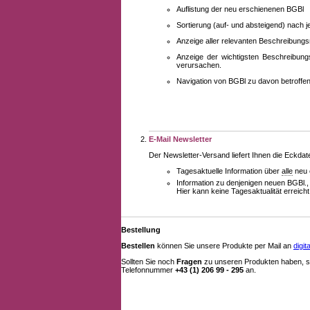
Auflistung der neu erschienenen BGBl
Sortierung (auf- und absteigend) nach 
Anzeige aller relevanten Beschreibung
Anzeige der wichtigsten Beschreibung
verursachen.
Navigation von BGBl zu davon betroff
E-Mail Newsletter
Der Newsletter-Versand liefert Ihnen die Eckda
Tagesaktuelle Information über
alle
neu 
Information zu denjenigen neuen BGBl.,
Hier kann keine Tagesaktualität erreich
Bestellung
Bestellen
können Sie unsere Produkte per Mail an
digi
Sollten Sie noch
Fragen
zu unseren Produkten haben, se
Telefonnummer
+43 (1) 206 99 - 295
an.