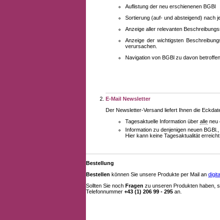
Auflistung der neu erschienenen BGBl
Sortierung (auf- und absteigend) nach 
Anzeige aller relevanten Beschreibung
Anzeige der wichtigsten Beschreibung
verursachen.
Navigation von BGBl zu davon betroff
E-Mail Newsletter
Der Newsletter-Versand liefert Ihnen die Eckda
Tagesaktuelle Information über
alle
neu 
Information zu denjenigen neuen BGBl.,
Hier kann keine Tagesaktualität erreich
Bestellung
Bestellen
können Sie unsere Produkte per Mail an
digi
Sollten Sie noch
Fragen
zu unseren Produkten haben, se
Telefonnummer
+43 (1) 206 99 - 295
an.