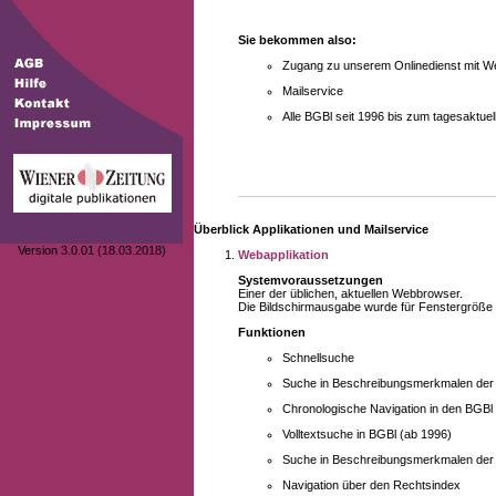
Sie bekommen also:
Zugang zu unserem Onlinedienst mit We
Mailservice
Alle BGBl seit 1996 bis zum tagesaktu
Überblick Applikationen und Mailservice
Version 3.0.01 (18.03.2018)
Webapplikation
Systemvoraussetzungen
Einer der üblichen, aktuellen Webbrowser.
Die Bildschirmausgabe wurde für Fenstergröße 10
Funktionen
Schnellsuche
Suche in Beschreibungsmerkmalen der B
Chronologische Navigation in den BGBl
Volltextsuche in BGBl (ab 1996)
Suche in Beschreibungsmerkmalen der 
Navigation über den Rechtsindex