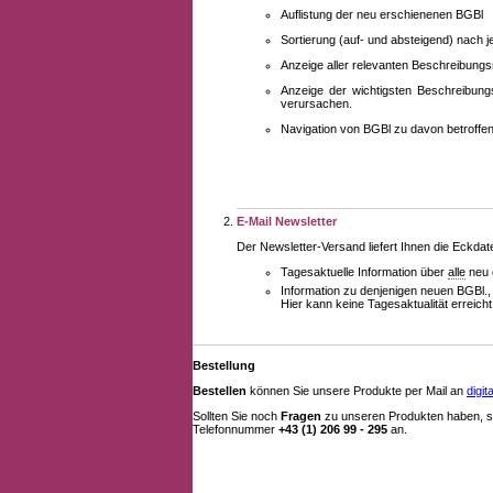
Auflistung der neu erschienenen BGBl
Sortierung (auf- und absteigend) nach 
Anzeige aller relevanten Beschreibung
Anzeige der wichtigsten Beschreibung
verursachen.
Navigation von BGBl zu davon betroff
E-Mail Newsletter
Der Newsletter-Versand liefert Ihnen die Eckda
Tagesaktuelle Information über
alle
neu 
Information zu denjenigen neuen BGBl.,
Hier kann keine Tagesaktualität erreich
Bestellung
Bestellen
können Sie unsere Produkte per Mail an
digi
Sollten Sie noch
Fragen
zu unseren Produkten haben, se
Telefonnummer
+43 (1) 206 99 - 295
an.