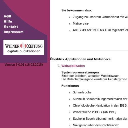
Sie bekommen also:
Zugang zu unserem Onlinedienst mit We
Mailservice
Alle BGBl seit 1996 bis zum tagesaktu
Überblick Applikationen und Mailservice
Version 3.0.01 (18.03.2018)
Webapplikation
Systemvoraussetzungen
Einer der üblichen, aktuellen Webbrowser.
Die Bildschirmausgabe wurde für Fenstergröße 10
Funktionen
Schnellsuche
Suche in Beschreibungsmerkmalen der B
Chronologische Navigation in den BGBl
Volltextsuche in BGBl (ab 1996)
Suche in Beschreibungsmerkmalen der 
Navigation über den Rechtsindex