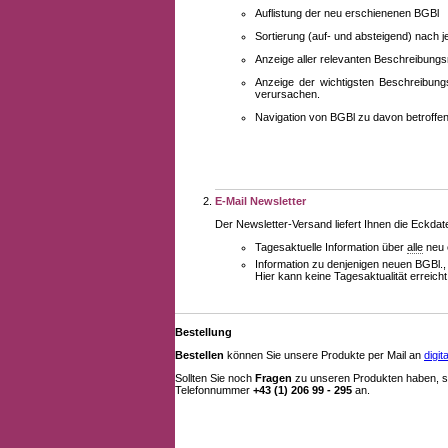
Auflistung der neu erschienenen BGBl
Sortierung (auf- und absteigend) nach 
Anzeige aller relevanten Beschreibung
Anzeige der wichtigsten Beschreibung
verursachen.
Navigation von BGBl zu davon betroff
E-Mail Newsletter
Der Newsletter-Versand liefert Ihnen die Eckda
Tagesaktuelle Information über
alle
neu 
Information zu denjenigen neuen BGBl.,
Hier kann keine Tagesaktualität erreich
Bestellung
Bestellen
können Sie unsere Produkte per Mail an
digi
Sollten Sie noch
Fragen
zu unseren Produkten haben, se
Telefonnummer
+43 (1) 206 99 - 295
an.