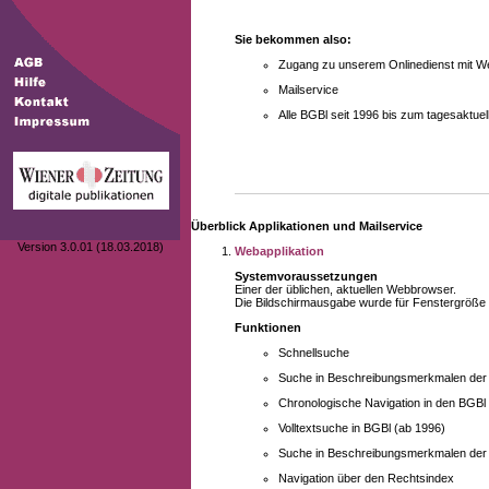
Sie bekommen also:
Zugang zu unserem Onlinedienst mit We
Mailservice
Alle BGBl seit 1996 bis zum tagesaktu
Überblick Applikationen und Mailservice
Version 3.0.01 (18.03.2018)
Webapplikation
Systemvoraussetzungen
Einer der üblichen, aktuellen Webbrowser.
Die Bildschirmausgabe wurde für Fenstergröße 10
Funktionen
Schnellsuche
Suche in Beschreibungsmerkmalen der B
Chronologische Navigation in den BGBl
Volltextsuche in BGBl (ab 1996)
Suche in Beschreibungsmerkmalen der 
Navigation über den Rechtsindex