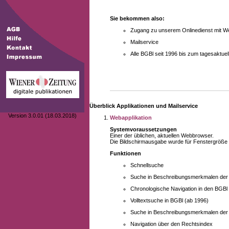
Sie bekommen also:
Zugang zu unserem Onlinedienst mit We
Mailservice
Alle BGBl seit 1996 bis zum tagesaktu
Überblick Applikationen und Mailservice
Version 3.0.01 (18.03.2018)
Webapplikation
Systemvoraussetzungen
Einer der üblichen, aktuellen Webbrowser.
Die Bildschirmausgabe wurde für Fenstergröße 10
Funktionen
Schnellsuche
Suche in Beschreibungsmerkmalen der B
Chronologische Navigation in den BGBl
Volltextsuche in BGBl (ab 1996)
Suche in Beschreibungsmerkmalen der 
Navigation über den Rechtsindex