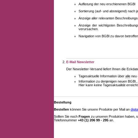
Auflistung der neu erschienenen BGBl
Sortierung (auf- und absteigend) nach 
Anzeige aller relevanten Beschreibung
Anzeige der wichtigsten Beschreibung
verursachen.
Navigation von BGBl zu davon betroff
E-Mail Newsletter
Der Newsletter-Versand liefert Ihnen die Eckda
Tagesaktuelle Information über
alle
neu 
Information zu denjenigen neuen BGBl.,
Hier kann keine Tagesaktualität erreich
Bestellung
Bestellen
können Sie unsere Produkte per Mail an
digi
Sollten Sie noch
Fragen
zu unseren Produkten haben, se
Telefonnummer
+43 (1) 206 99 - 295
an.