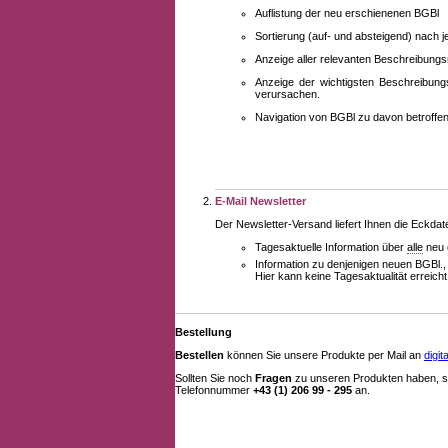
Auflistung der neu erschienenen BGBl
Sortierung (auf- und absteigend) nach 
Anzeige aller relevanten Beschreibung
Anzeige der wichtigsten Beschreibung
verursachen.
Navigation von BGBl zu davon betroff
E-Mail Newsletter
Der Newsletter-Versand liefert Ihnen die Eckda
Tagesaktuelle Information über
alle
neu 
Information zu denjenigen neuen BGBl.,
Hier kann keine Tagesaktualität erreich
Bestellung
Bestellen
können Sie unsere Produkte per Mail an
digi
Sollten Sie noch
Fragen
zu unseren Produkten haben, se
Telefonnummer
+43 (1) 206 99 - 295
an.