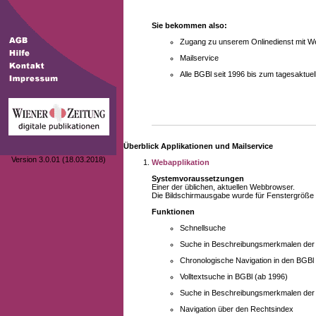
Sie bekommen also:
Zugang zu unserem Onlinedienst mit We
Mailservice
Alle BGBl seit 1996 bis zum tagesaktu
Überblick Applikationen und Mailservice
Version 3.0.01 (18.03.2018)
Webapplikation
Systemvoraussetzungen
Einer der üblichen, aktuellen Webbrowser.
Die Bildschirmausgabe wurde für Fenstergröße 10
Funktionen
Schnellsuche
Suche in Beschreibungsmerkmalen der B
Chronologische Navigation in den BGBl
Volltextsuche in BGBl (ab 1996)
Suche in Beschreibungsmerkmalen der 
Navigation über den Rechtsindex