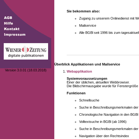
Sie bekommen also:
Zugang zu unserem Onlinedienst mit We
Mailservice
Alle BGBl seit 1996 bis zum tagesaktu
Überblick Applikationen und Mailservice
Version 3.0.01 (18.03.2018)
Webapplikation
Systemvoraussetzungen
Einer der üblichen, aktuellen Webbrowser.
Die Bildschirmausgabe wurde für Fenstergröße 10
Funktionen
Schnellsuche
Suche in Beschreibungsmerkmalen der B
Chronologische Navigation in den BGBl
Volltextsuche in BGBl (ab 1996)
Suche in Beschreibungsmerkmalen der 
Navigation über den Rechtsindex