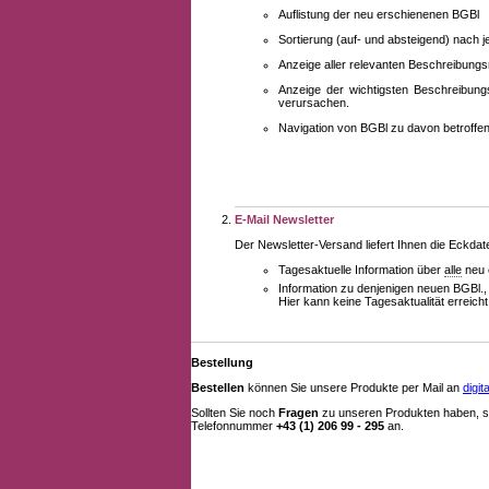
Auflistung der neu erschienenen BGBl
Sortierung (auf- und absteigend) nach 
Anzeige aller relevanten Beschreibung
Anzeige der wichtigsten Beschreibung
verursachen.
Navigation von BGBl zu davon betroff
E-Mail Newsletter
Der Newsletter-Versand liefert Ihnen die Eckda
Tagesaktuelle Information über
alle
neu 
Information zu denjenigen neuen BGBl.,
Hier kann keine Tagesaktualität erreich
Bestellung
Bestellen
können Sie unsere Produkte per Mail an
digi
Sollten Sie noch
Fragen
zu unseren Produkten haben, se
Telefonnummer
+43 (1) 206 99 - 295
an.