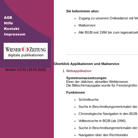
Sie bekommen also:
Zugang zu unserem Onlinedienst mit We
Mailservice
Alle BGBl seit 1996 bis zum tagesaktu
Überblick Applikationen und Mailservice
Version 3.0.01 (18.03.2018)
Webapplikation
Systemvoraussetzungen
Einer der üblichen, aktuellen Webbrowser.
Die Bildschirmausgabe wurde für Fenstergröße 10
Funktionen
Schnellsuche
Suche in Beschreibungsmerkmalen der B
Chronologische Navigation in den BGBl
Volltextsuche in BGBl (ab 1996)
Suche in Beschreibungsmerkmalen der 
Navigation über den Rechtsindex