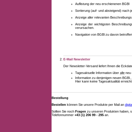
Auflistung der neu erschienenen BGBl
Sortierung (auf- und absteigend) nach 
Anzeige aller relevanten Beschreibung
Anzeige der wichtigsten Beschreibung
verursachen.
Navigation von BGBl zu davon betroff
E-Mail Newsletter
Der Newsletter-Versand liefert Ihnen die Eckda
Tagesaktuelle Information über
alle
neu 
Information zu denjenigen neuen BGBl.,
Hier kann keine Tagesaktualität erreich
Bestellung
Bestellen
können Sie unsere Produkte per Mail an
digi
Sollten Sie noch
Fragen
zu unseren Produkten haben, se
Telefonnummer
+43 (1) 206 99 - 295
an.