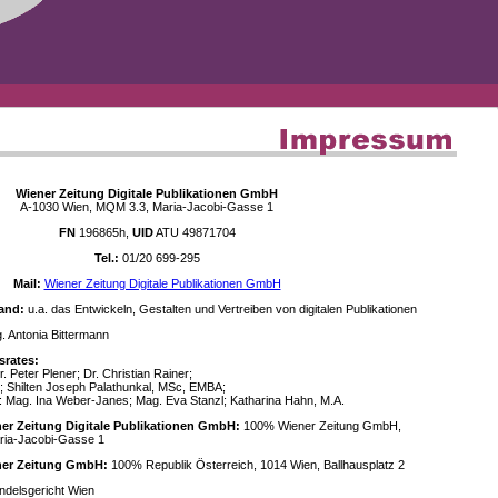
Wiener Zeitung Digitale Publikationen GmbH
A-1030 Wien, MQM 3.3, Maria-Jacobi-Gasse 1
FN
196865h,
UID
ATU 49871704
Tel.:
01/20 699-295
Mail:
Wiener Zeitung Digitale Publikationen GmbH
and:
u.a. das Entwickeln, Gestalten und Vertreiben von digitalen Publikationen
 Antonia Bittermann
srates:
. Peter Plener; Dr. Christian Rainer;
; Shilten Joseph Palathunkal, MSc, EMBA;
: Mag. Ina Weber-Janes; Mag. Eva Stanzl; Katharina Hahn, M.A.
ner Zeitung Digitale Publikationen GmbH:
100% Wiener Zeitung GmbH,
ria-Jacobi-Gasse 1
ener Zeitung GmbH:
100% Republik Österreich, 1014 Wien, Ballhausplatz 2
delsgericht Wien