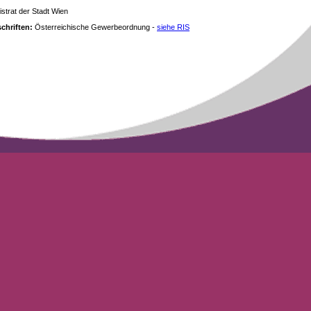
strat der Stadt Wien
chriften:
Österreichische Gewerbeordnung -
siehe RIS