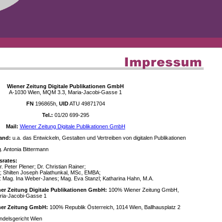
Wiener Zeitung Digitale Publikationen GmbH
A-1030 Wien, MQM 3.3, Maria-Jacobi-Gasse 1
FN
196865h,
UID
ATU 49871704
Tel.:
01/20 699-295
Mail:
Wiener Zeitung Digitale Publikationen GmbH
and:
u.a. das Entwickeln, Gestalten und Vertreiben von digitalen Publikationen
 Antonia Bittermann
srates:
. Peter Plener; Dr. Christian Rainer;
; Shilten Joseph Palathunkal, MSc, EMBA;
: Mag. Ina Weber-Janes; Mag. Eva Stanzl; Katharina Hahn, M.A.
ner Zeitung Digitale Publikationen GmbH:
100% Wiener Zeitung GmbH,
ria-Jacobi-Gasse 1
ener Zeitung GmbH:
100% Republik Österreich, 1014 Wien, Ballhausplatz 2
delsgericht Wien