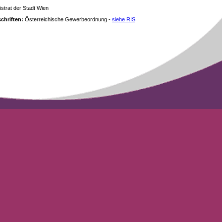
strat der Stadt Wien
chriften:
Österreichische Gewerbeordnung -
siehe RIS