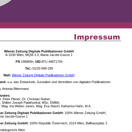
Wiener Zeitung Digitale Publikationen GmbH
A-1030 Wien, MQM 3.3, Maria-Jacobi-Gasse 1
FN
196865h,
UID
ATU 49871704
Tel.:
01/20 699-295
Mail:
Wiener Zeitung Digitale Publikationen GmbH
and:
u.a. das Entwickeln, Gestalten und Vertreiben von digitalen Publikationen
 Antonia Bittermann
srates:
. Peter Plener; Dr. Christian Rainer;
; Shilten Joseph Palathunkal, MSc, EMBA;
: Mag. Ina Weber-Janes; Mag. Eva Stanzl; Katharina Hahn, M.A.
ner Zeitung Digitale Publikationen GmbH:
100% Wiener Zeitung GmbH,
ria-Jacobi-Gasse 1
ener Zeitung GmbH:
100% Republik Österreich, 1014 Wien, Ballhausplatz 2
delsgericht Wien