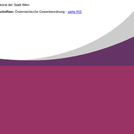
strat der Stadt Wien
chriften:
Österreichische Gewerbeordnung -
siehe RIS