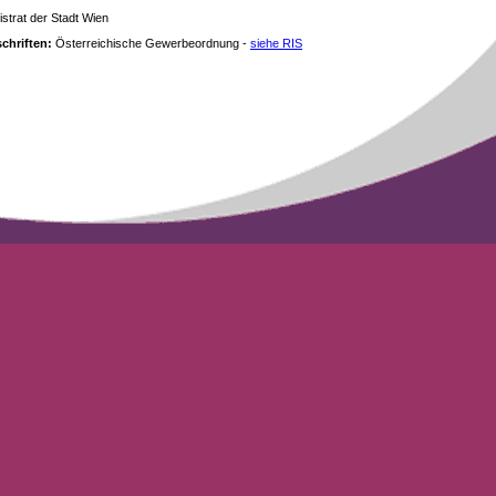
strat der Stadt Wien
chriften:
Österreichische Gewerbeordnung -
siehe RIS