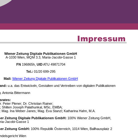
Wiener Zeitung Digitale Publikationen GmbH
A-1030 Wien, MQM 3.3, Maria-Jacobi-Gasse 1
FN
196865h,
UID
ATU 49871704
Tel.:
01/20 699-295
Mail:
Wiener Zeitung Digitale Publikationen GmbH
and:
u.a. das Entwickeln, Gestalten und Vertreiben von digitalen Publikationen
 Antonia Bittermann
srates:
. Peter Plener; Dr. Christian Rainer;
; Shilten Joseph Palathunkal, MSc, EMBA;
: Mag. Ina Weber-Janes; Mag. Eva Stanzl; Katharina Hahn, M.A.
ner Zeitung Digitale Publikationen GmbH:
100% Wiener Zeitung GmbH,
ria-Jacobi-Gasse 1
ener Zeitung GmbH:
100% Republik Österreich, 1014 Wien, Ballhausplatz 2
delsgericht Wien