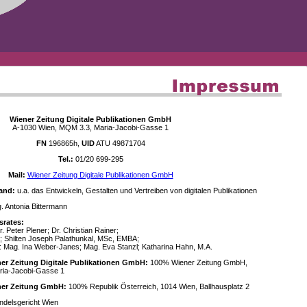
Wiener Zeitung Digitale Publikationen GmbH
A-1030 Wien, MQM 3.3, Maria-Jacobi-Gasse 1
FN
196865h,
UID
ATU 49871704
Tel.:
01/20 699-295
Mail:
Wiener Zeitung Digitale Publikationen GmbH
and:
u.a. das Entwickeln, Gestalten und Vertreiben von digitalen Publikationen
 Antonia Bittermann
srates:
. Peter Plener; Dr. Christian Rainer;
; Shilten Joseph Palathunkal, MSc, EMBA;
: Mag. Ina Weber-Janes; Mag. Eva Stanzl; Katharina Hahn, M.A.
ner Zeitung Digitale Publikationen GmbH:
100% Wiener Zeitung GmbH,
ria-Jacobi-Gasse 1
ener Zeitung GmbH:
100% Republik Österreich, 1014 Wien, Ballhausplatz 2
delsgericht Wien