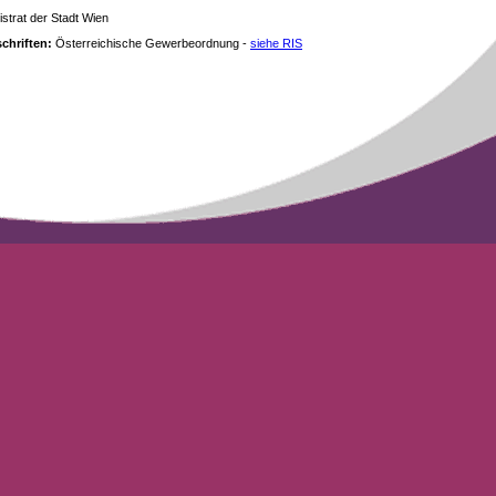
strat der Stadt Wien
chriften:
Österreichische Gewerbeordnung -
siehe RIS