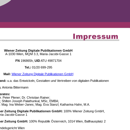
Wiener Zeitung Digitale Publikationen GmbH
A-1030 Wien, MQM 3.3, Maria-Jacobi-Gasse 1
FN
196865h,
UID
ATU 49871704
Tel.:
01/20 699-295
Mail:
Wiener Zeitung Digitale Publikationen GmbH
and:
u.a. das Entwickeln, Gestalten und Vertreiben von digitalen Publikationen
 Antonia Bittermann
srates:
. Peter Plener; Dr. Christian Rainer;
; Shilten Joseph Palathunkal, MSc, EMBA;
: Mag. Ina Weber-Janes; Mag. Eva Stanzl; Katharina Hahn, M.A.
ner Zeitung Digitale Publikationen GmbH:
100% Wiener Zeitung GmbH,
ria-Jacobi-Gasse 1
ener Zeitung GmbH:
100% Republik Österreich, 1014 Wien, Ballhausplatz 2
delsgericht Wien