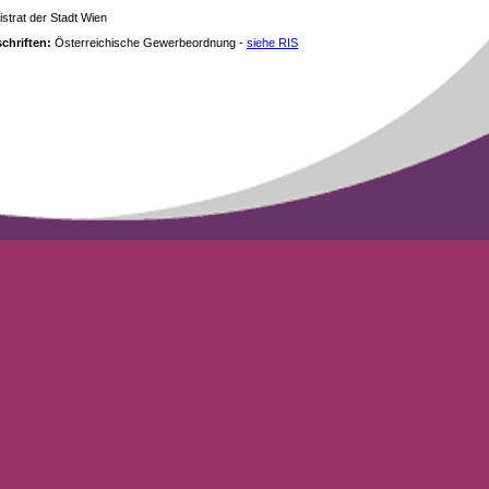
strat der Stadt Wien
chriften:
Österreichische Gewerbeordnung -
siehe RIS