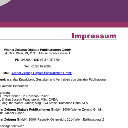
Wiener Zeitung Digitale Publikationen GmbH
A-1030 Wien, MQM 3.3, Maria-Jacobi-Gasse 1
FN
196865h,
UID
ATU 49871704
Tel.:
01/20 699-295
Mail:
Wiener Zeitung Digitale Publikationen GmbH
and:
u.a. das Entwickeln, Gestalten und Vertreiben von digitalen Publikationen
 Antonia Bittermann
srates:
. Peter Plener; Dr. Christian Rainer;
; Shilten Joseph Palathunkal, MSc, EMBA;
: Mag. Ina Weber-Janes; Mag. Eva Stanzl; Katharina Hahn, M.A.
ner Zeitung Digitale Publikationen GmbH:
100% Wiener Zeitung GmbH,
ria-Jacobi-Gasse 1
ener Zeitung GmbH:
100% Republik Österreich, 1014 Wien, Ballhausplatz 2
delsgericht Wien