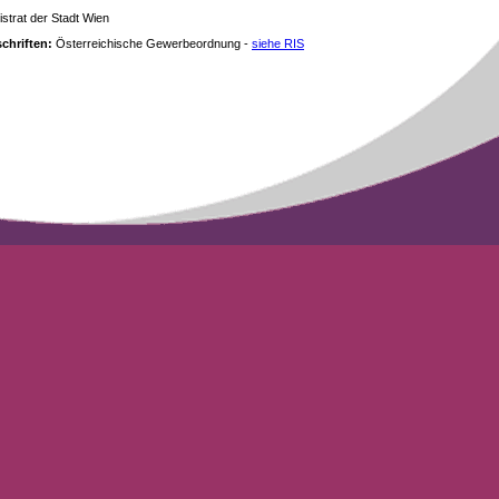
strat der Stadt Wien
chriften:
Österreichische Gewerbeordnung -
siehe RIS