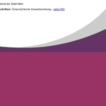
strat der Stadt Wien
chriften:
Österreichische Gewerbeordnung -
siehe RIS