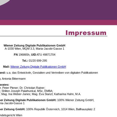
Wiener Zeitung Digitale Publikationen GmbH
A-1030 Wien, MQM 3.3, Maria-Jacobi-Gasse 1
FN
196865h,
UID
ATU 49871704
Tel.:
01/20 699-295
Mail:
Wiener Zeitung Digitale Publikationen GmbH
and:
u.a. das Entwickeln, Gestalten und Vertreiben von digitalen Publikationen
 Antonia Bittermann
srates:
. Peter Plener; Dr. Christian Rainer;
; Shilten Joseph Palathunkal, MSc, EMBA;
: Mag. Ina Weber-Janes; Mag. Eva Stanzl; Katharina Hahn, M.A.
ner Zeitung Digitale Publikationen GmbH:
100% Wiener Zeitung GmbH,
ria-Jacobi-Gasse 1
ener Zeitung GmbH:
100% Republik Österreich, 1014 Wien, Ballhausplatz 2
delsgericht Wien