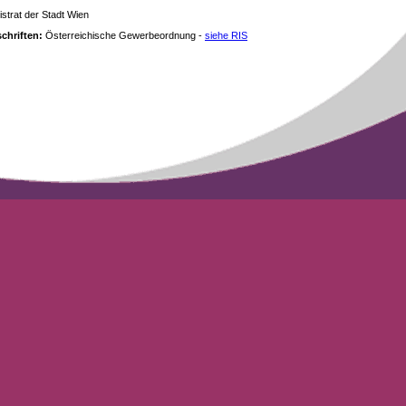
strat der Stadt Wien
chriften:
Österreichische Gewerbeordnung -
siehe RIS