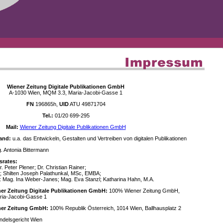
Wiener Zeitung Digitale Publikationen GmbH
A-1030 Wien, MQM 3.3, Maria-Jacobi-Gasse 1
FN
196865h,
UID
ATU 49871704
Tel.:
01/20 699-295
Mail:
Wiener Zeitung Digitale Publikationen GmbH
and:
u.a. das Entwickeln, Gestalten und Vertreiben von digitalen Publikationen
 Antonia Bittermann
srates:
. Peter Plener; Dr. Christian Rainer;
; Shilten Joseph Palathunkal, MSc, EMBA;
: Mag. Ina Weber-Janes; Mag. Eva Stanzl; Katharina Hahn, M.A.
ner Zeitung Digitale Publikationen GmbH:
100% Wiener Zeitung GmbH,
ria-Jacobi-Gasse 1
ener Zeitung GmbH:
100% Republik Österreich, 1014 Wien, Ballhausplatz 2
delsgericht Wien