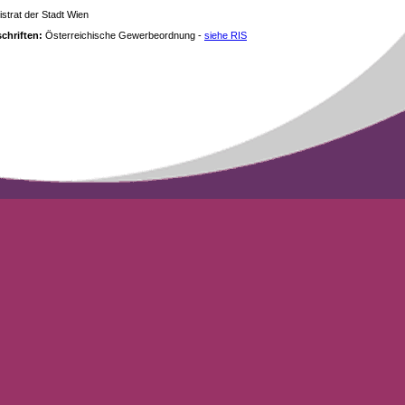
strat der Stadt Wien
chriften:
Österreichische Gewerbeordnung -
siehe RIS