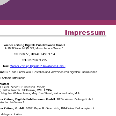
Wiener Zeitung Digitale Publikationen GmbH
A-1030 Wien, MQM 3.3, Maria-Jacobi-Gasse 1
FN
196865h,
UID
ATU 49871704
Tel.:
01/20 699-295
Mail:
Wiener Zeitung Digitale Publikationen GmbH
and:
u.a. das Entwickeln, Gestalten und Vertreiben von digitalen Publikationen
 Antonia Bittermann
srates:
. Peter Plener; Dr. Christian Rainer;
; Shilten Joseph Palathunkal, MSc, EMBA;
: Mag. Ina Weber-Janes; Mag. Eva Stanzl; Katharina Hahn, M.A.
ner Zeitung Digitale Publikationen GmbH:
100% Wiener Zeitung GmbH,
ria-Jacobi-Gasse 1
ener Zeitung GmbH:
100% Republik Österreich, 1014 Wien, Ballhausplatz 2
delsgericht Wien