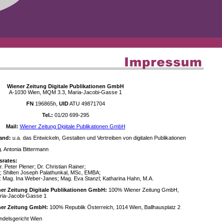
Wiener Zeitung Digitale Publikationen GmbH
A-1030 Wien, MQM 3.3, Maria-Jacobi-Gasse 1
FN
196865h,
UID
ATU 49871704
Tel.:
01/20 699-295
Mail:
Wiener Zeitung Digitale Publikationen GmbH
and:
u.a. das Entwickeln, Gestalten und Vertreiben von digitalen Publikationen
 Antonia Bittermann
srates:
. Peter Plener; Dr. Christian Rainer;
; Shilten Joseph Palathunkal, MSc, EMBA;
: Mag. Ina Weber-Janes; Mag. Eva Stanzl; Katharina Hahn, M.A.
ner Zeitung Digitale Publikationen GmbH:
100% Wiener Zeitung GmbH,
ria-Jacobi-Gasse 1
ener Zeitung GmbH:
100% Republik Österreich, 1014 Wien, Ballhausplatz 2
delsgericht Wien