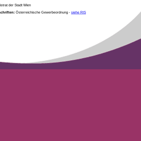
strat der Stadt Wien
chriften:
Österreichische Gewerbeordnung -
siehe RIS