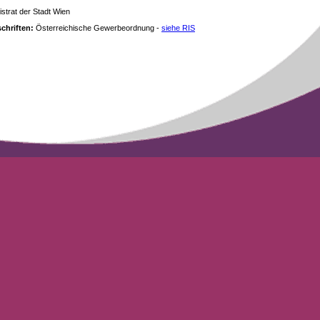
strat der Stadt Wien
chriften:
Österreichische Gewerbeordnung -
siehe RIS