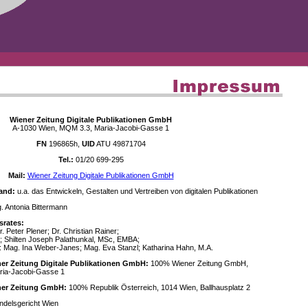
Wiener Zeitung Digitale Publikationen GmbH
A-1030 Wien, MQM 3.3, Maria-Jacobi-Gasse 1
FN
196865h,
UID
ATU 49871704
Tel.:
01/20 699-295
Mail:
Wiener Zeitung Digitale Publikationen GmbH
and:
u.a. das Entwickeln, Gestalten und Vertreiben von digitalen Publikationen
 Antonia Bittermann
srates:
. Peter Plener; Dr. Christian Rainer;
; Shilten Joseph Palathunkal, MSc, EMBA;
: Mag. Ina Weber-Janes; Mag. Eva Stanzl; Katharina Hahn, M.A.
ner Zeitung Digitale Publikationen GmbH:
100% Wiener Zeitung GmbH,
ria-Jacobi-Gasse 1
ener Zeitung GmbH:
100% Republik Österreich, 1014 Wien, Ballhausplatz 2
delsgericht Wien