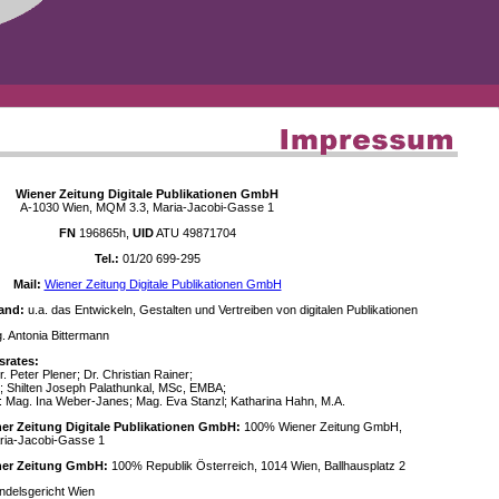
Wiener Zeitung Digitale Publikationen GmbH
A-1030 Wien, MQM 3.3, Maria-Jacobi-Gasse 1
FN
196865h,
UID
ATU 49871704
Tel.:
01/20 699-295
Mail:
Wiener Zeitung Digitale Publikationen GmbH
and:
u.a. das Entwickeln, Gestalten und Vertreiben von digitalen Publikationen
 Antonia Bittermann
srates:
. Peter Plener; Dr. Christian Rainer;
; Shilten Joseph Palathunkal, MSc, EMBA;
: Mag. Ina Weber-Janes; Mag. Eva Stanzl; Katharina Hahn, M.A.
ner Zeitung Digitale Publikationen GmbH:
100% Wiener Zeitung GmbH,
ria-Jacobi-Gasse 1
ener Zeitung GmbH:
100% Republik Österreich, 1014 Wien, Ballhausplatz 2
delsgericht Wien