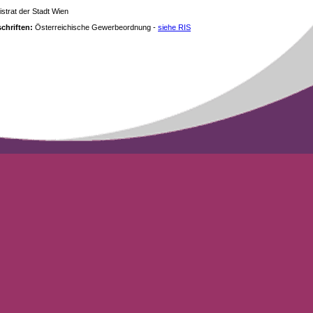
strat der Stadt Wien
chriften:
Österreichische Gewerbeordnung -
siehe RIS