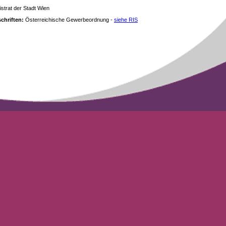
strat der Stadt Wien
chriften:
Österreichische Gewerbeordnung -
siehe RIS