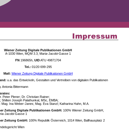
Wiener Zeitung Digitale Publikationen GmbH
A-1030 Wien, MQM 3.3, Maria-Jacobi-Gasse 1
FN
196865h,
UID
ATU 49871704
Tel.:
01/20 699-295
Mail:
Wiener Zeitung Digitale Publikationen GmbH
and:
u.a. das Entwickeln, Gestalten und Vertreiben von digitalen Publikationen
 Antonia Bittermann
srates:
. Peter Plener; Dr. Christian Rainer;
; Shilten Joseph Palathunkal, MSc, EMBA;
: Mag. Ina Weber-Janes; Mag. Eva Stanzl; Katharina Hahn, M.A.
ner Zeitung Digitale Publikationen GmbH:
100% Wiener Zeitung GmbH,
ria-Jacobi-Gasse 1
ener Zeitung GmbH:
100% Republik Österreich, 1014 Wien, Ballhausplatz 2
delsgericht Wien