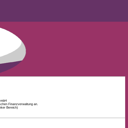
 GmbH
schen Finanzverwaltung an.
nker Bereich)