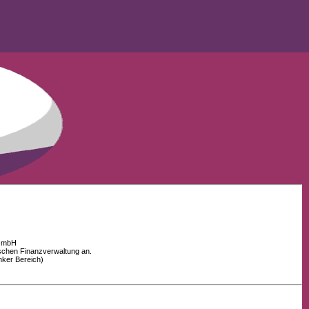
 GmbH
schen Finanzverwaltung an.
nker Bereich)