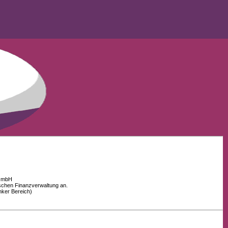
 GmbH
schen Finanzverwaltung an.
nker Bereich)