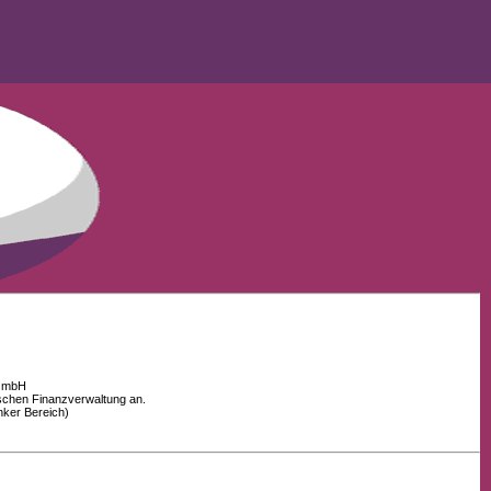
 GmbH
schen Finanzverwaltung an.
nker Bereich)