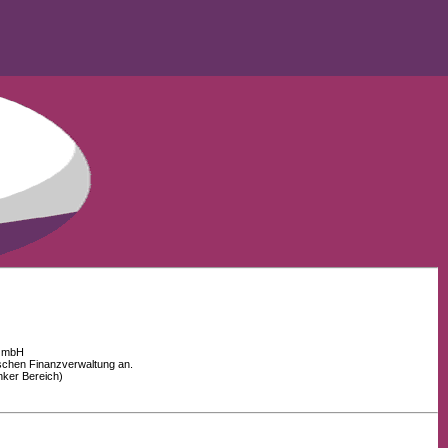
 GmbH
schen Finanzverwaltung an.
nker Bereich)