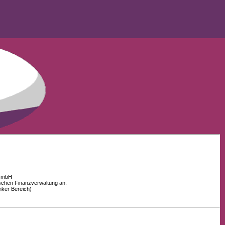
 GmbH
schen Finanzverwaltung an.
nker Bereich)