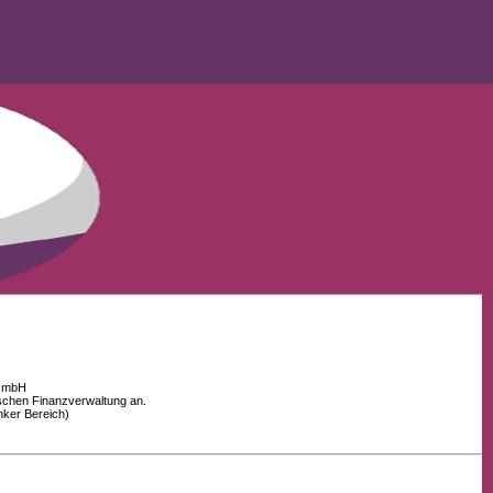
 GmbH
schen Finanzverwaltung an.
nker Bereich)