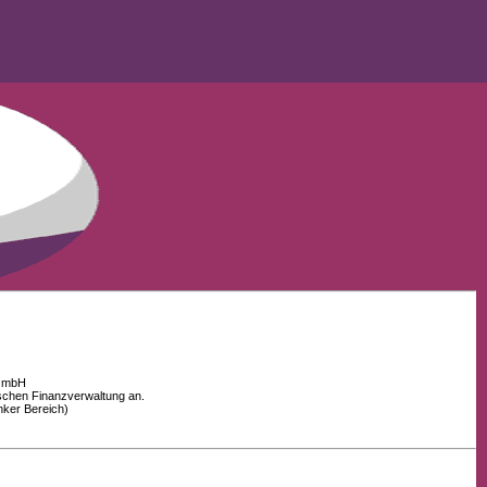
 GmbH
schen Finanzverwaltung an.
nker Bereich)