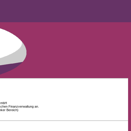
 GmbH
schen Finanzverwaltung an.
nker Bereich)