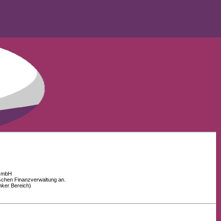
 GmbH
schen Finanzverwaltung an.
nker Bereich)