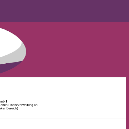
 GmbH
schen Finanzverwaltung an.
nker Bereich)