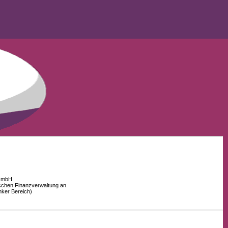
 GmbH
schen Finanzverwaltung an.
nker Bereich)