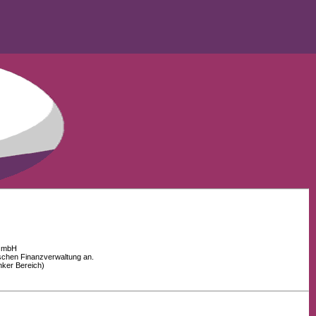
 GmbH
schen Finanzverwaltung an.
nker Bereich)