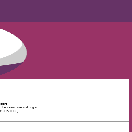
 GmbH
schen Finanzverwaltung an.
nker Bereich)