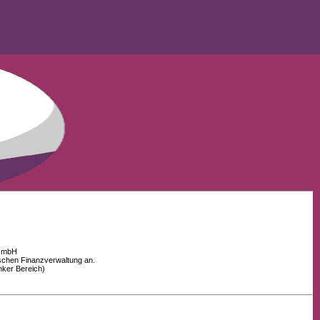
 GmbH
schen Finanzverwaltung an.
nker Bereich)