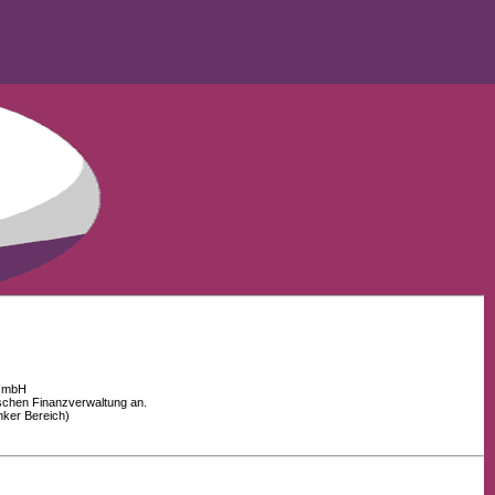
 GmbH
schen Finanzverwaltung an.
nker Bereich)