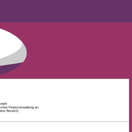
 GmbH
schen Finanzverwaltung an.
nker Bereich)