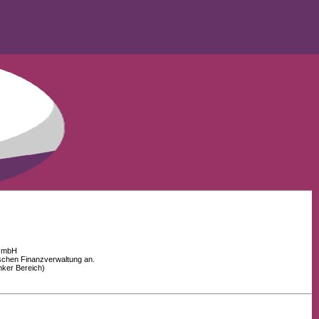
 GmbH
schen Finanzverwaltung an.
nker Bereich)