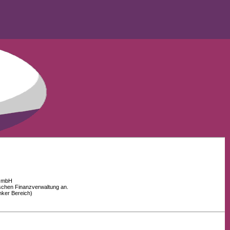
 GmbH
schen Finanzverwaltung an.
nker Bereich)