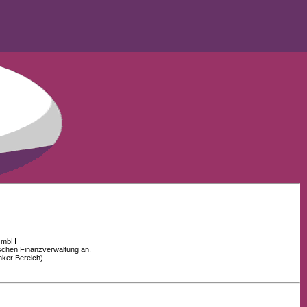
 GmbH
schen Finanzverwaltung an.
nker Bereich)