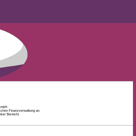
 GmbH
schen Finanzverwaltung an.
nker Bereich)