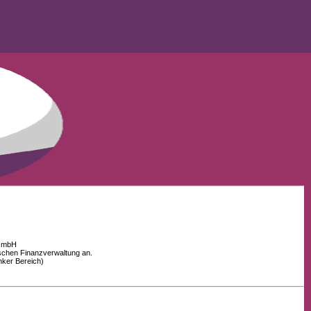
 GmbH
schen Finanzverwaltung an.
nker Bereich)