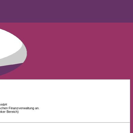
 GmbH
schen Finanzverwaltung an.
nker Bereich)